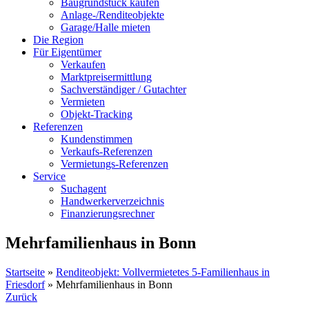
Baugrundstück kaufen
Anlage-/Renditeobjekte
Garage/Halle mieten
Die Region
Für Eigentümer
Verkaufen
Marktpreisermittlung
Sachverständiger / Gutachter
Vermieten
Objekt-Tracking
Referenzen
Kundenstimmen
Verkaufs-Referenzen
Vermietungs-Referenzen
Service
Suchagent
Handwerkerverzeichnis
Finanzierungsrechner
Mehrfamilienhaus in Bonn
Startseite
»
Renditeobjekt: Vollvermietetes 5-Familienhaus in
Friesdorf
»
Mehrfamilienhaus in Bonn
Zurück