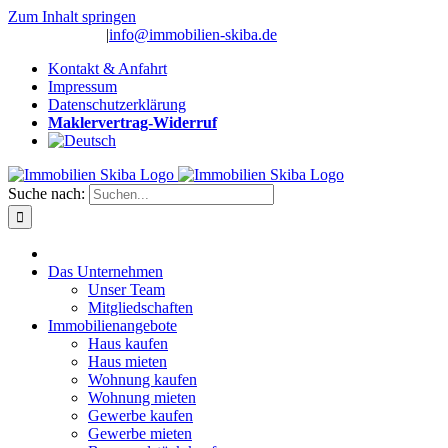
Zum Inhalt springen
(0 26 91) 10 80
|
info@immobilien-skiba.de
Kontakt & Anfahrt
Impressum
Datenschutzerklärung
Maklervertrag-Widerruf
Suche nach:
Das Unternehmen
Unser Team
Mitgliedschaften
Immobilienangebote
Haus kaufen
Haus mieten
Wohnung kaufen
Wohnung mieten
Gewerbe kaufen
Gewerbe mieten