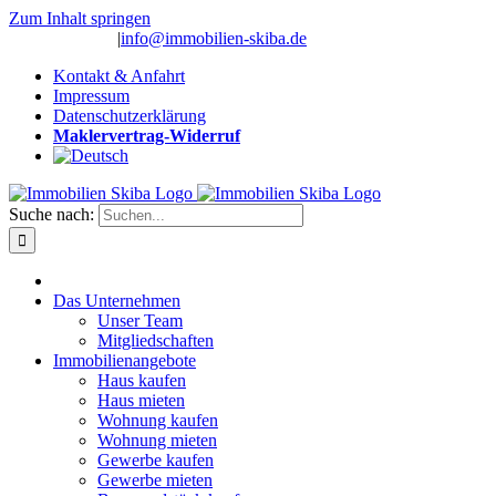
Zum Inhalt springen
(0 26 91) 10 80
|
info@immobilien-skiba.de
Kontakt & Anfahrt
Impressum
Datenschutzerklärung
Maklervertrag-Widerruf
Suche nach:
Das Unternehmen
Unser Team
Mitgliedschaften
Immobilienangebote
Haus kaufen
Haus mieten
Wohnung kaufen
Wohnung mieten
Gewerbe kaufen
Gewerbe mieten