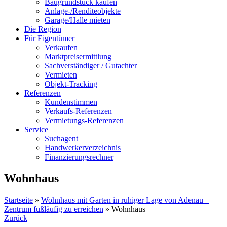
Baugrundstück kaufen
Anlage-/Renditeobjekte
Garage/Halle mieten
Die Region
Für Eigentümer
Verkaufen
Marktpreisermittlung
Sachverständiger / Gutachter
Vermieten
Objekt-Tracking
Referenzen
Kundenstimmen
Verkaufs-Referenzen
Vermietungs-Referenzen
Service
Suchagent
Handwerkerverzeichnis
Finanzierungsrechner
Wohnhaus
Startseite
»
Wohnhaus mit Garten in ruhiger Lage von Adenau –
Zentrum fußläufig zu erreichen
»
Wohnhaus
Zurück