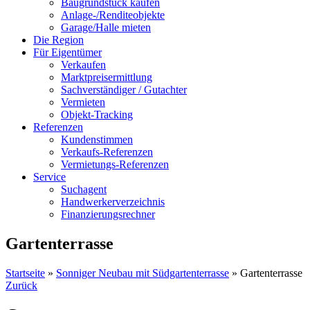
Baugrundstück kaufen
Anlage-/Renditeobjekte
Garage/Halle mieten
Die Region
Für Eigentümer
Verkaufen
Marktpreisermittlung
Sachverständiger / Gutachter
Vermieten
Objekt-Tracking
Referenzen
Kundenstimmen
Verkaufs-Referenzen
Vermietungs-Referenzen
Service
Suchagent
Handwerkerverzeichnis
Finanzierungsrechner
Gartenterrasse
Startseite
»
Sonniger Neubau mit Südgartenterrasse
»
Gartenterrasse
Zurück