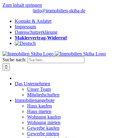
Zum Inhalt springen
(0 26 91) 10 80
|
info@immobilien-skiba.de
Kontakt & Anfahrt
Impressum
Datenschutzerklärung
Maklervertrag-Widerruf
Suche nach:
Das Unternehmen
Unser Team
Mitgliedschaften
Immobilienangebote
Haus kaufen
Haus mieten
Wohnung kaufen
Wohnung mieten
Gewerbe kaufen
Gewerbe mieten