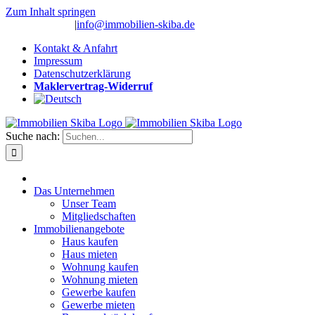
Zum Inhalt springen
(0 26 91) 10 80
|
info@immobilien-skiba.de
Kontakt & Anfahrt
Impressum
Datenschutzerklärung
Maklervertrag-Widerruf
Suche nach:
Das Unternehmen
Unser Team
Mitgliedschaften
Immobilienangebote
Haus kaufen
Haus mieten
Wohnung kaufen
Wohnung mieten
Gewerbe kaufen
Gewerbe mieten