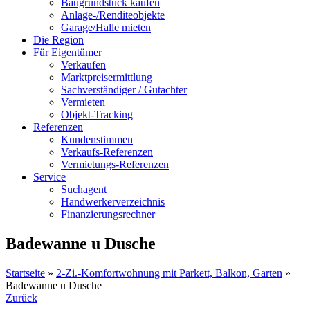
Baugrundstück kaufen
Anlage-/Renditeobjekte
Garage/Halle mieten
Die Region
Für Eigentümer
Verkaufen
Marktpreisermittlung
Sachverständiger / Gutachter
Vermieten
Objekt-Tracking
Referenzen
Kundenstimmen
Verkaufs-Referenzen
Vermietungs-Referenzen
Service
Suchagent
Handwerkerverzeichnis
Finanzierungsrechner
Badewanne u Dusche
Startseite
»
2-Zi.-Komfortwohnung mit Parkett, Balkon, Garten
»
Badewanne u Dusche
Zurück