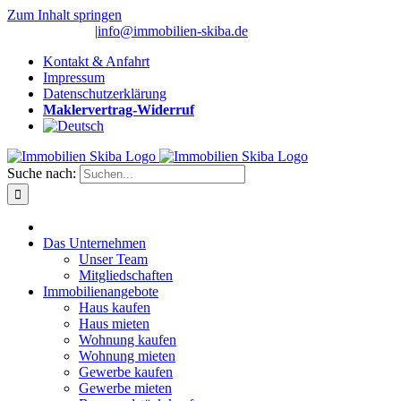
Zum Inhalt springen
(0 26 91) 10 80
|
info@immobilien-skiba.de
Kontakt & Anfahrt
Impressum
Datenschutzerklärung
Maklervertrag-Widerruf
Suche nach:
Das Unternehmen
Unser Team
Mitgliedschaften
Immobilienangebote
Haus kaufen
Haus mieten
Wohnung kaufen
Wohnung mieten
Gewerbe kaufen
Gewerbe mieten