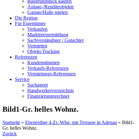
Baugrundstück kaufen
Anlage-/Renditeobjekte
Garage/Halle mieten
Die Region
Für Eigentümer
Verkaufen
Marktpreisermittlung
Sachverständiger / Gutachter
Vermieten
Objekt-Tracking
Referenzen
Kundenstimmen
Verkaufs-Referenzen
Vermietungs-Referenzen
Service
Suchagent
Handwerkerverzeichnis
Finanzierungsrechner
Bild1-Gr. helles Wohnz.
Startseite
»
Ebenerdige 4-Zi.-Whg. mit Terrasse in Adenau
»
Bild1-
Gr. helles Wohnz.
Zurück