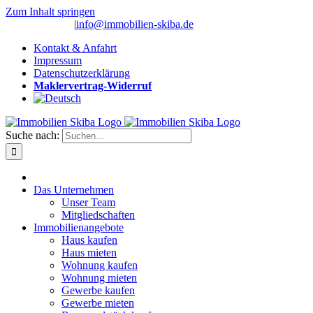
Zum Inhalt springen
(0 26 91) 10 80
|
info@immobilien-skiba.de
Kontakt & Anfahrt
Impressum
Datenschutzerklärung
Maklervertrag-Widerruf
Suche nach:
Das Unternehmen
Unser Team
Mitgliedschaften
Immobilienangebote
Haus kaufen
Haus mieten
Wohnung kaufen
Wohnung mieten
Gewerbe kaufen
Gewerbe mieten