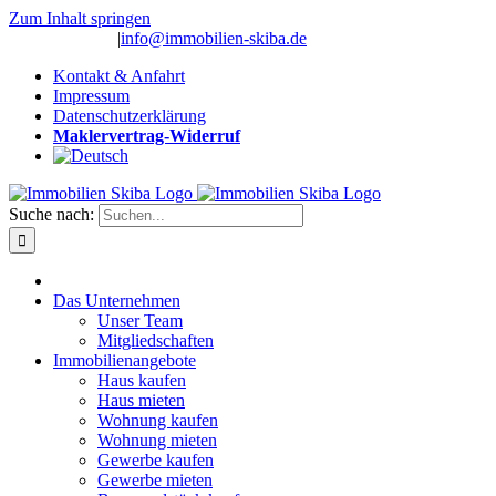
Zum Inhalt springen
(0 26 91) 10 80
|
info@immobilien-skiba.de
Kontakt & Anfahrt
Impressum
Datenschutzerklärung
Maklervertrag-Widerruf
Suche nach:
Das Unternehmen
Unser Team
Mitgliedschaften
Immobilienangebote
Haus kaufen
Haus mieten
Wohnung kaufen
Wohnung mieten
Gewerbe kaufen
Gewerbe mieten