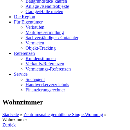
Baugrundstück kaufen
Anlage-/Renditeobjekte
Garage/Halle mieten
Die Region
Für Eigentümer
Verkaufen
Marktpreisermittlung
Sachverständiger / Gutachter
Vermieten
Objekt-Tracking
Referenzen
Kundenstimmen
Verkaufs-Referenzen
Vermietungs-Referenzen
Service
Suchagent
Handwerkerverzeichnis
Finanzierungsrechner
Wohnzimmer
Startseite
»
Zentrumsnahe gemütliche Single-Wohnung
»
Wohnzimmer
Zurück