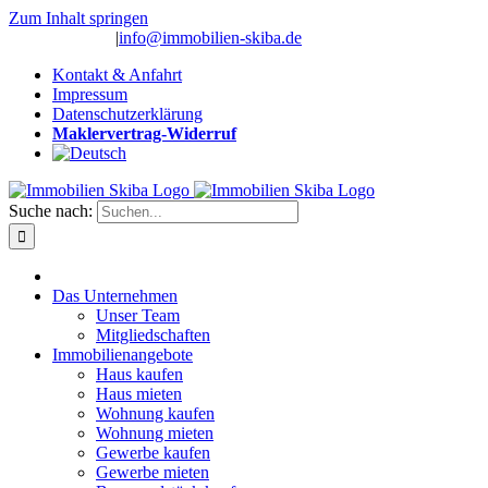
Zum Inhalt springen
(0 26 91) 10 80
|
info@immobilien-skiba.de
Kontakt & Anfahrt
Impressum
Datenschutzerklärung
Maklervertrag-Widerruf
Suche nach:
Das Unternehmen
Unser Team
Mitgliedschaften
Immobilienangebote
Haus kaufen
Haus mieten
Wohnung kaufen
Wohnung mieten
Gewerbe kaufen
Gewerbe mieten