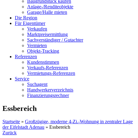
Baugrundstück kaufen
Anlage-/Renditeobjekte
Garage/Halle mieten
Die Region
Für Eigentümer
Verkaufen
Marktpreisermittlung
Sachverständiger / Gutachter
Vermieten
Objekt-Tracking
Referenzen
Kundenstimmen
Verkaufs-Referenzen
Vermietungs-Referenzen
Service
Suchagent
Handwerkerverzeichnis
Finanzierungsrechner
Essbereich
Startseite
»
Großzügige, moderne 4-Zi.-Wohnung in zentraler Lage
der Eifelstadt Adenau
»
Essbereich
Zurück