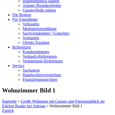
Baugrundstück kaufen
Anlage-/Renditeobjekte
Garage/Halle mieten
Die Region
Für Eigentümer
Verkaufen
Marktpreisermittlung
Sachverständiger / Gutachter
Vermieten
Objekt-Tracking
Referenzen
Kundenstimmen
Verkaufs-Referenzen
Vermietungs-Referenzen
Service
Suchagent
Handwerkerverzeichnis
Finanzierungsrechner
Wohnzimmer Bild 1
Startseite
»
Große Wohnung mit Garage und Panoramablick im
Eifelort Bauler bei Adenau
»
Wohnzimmer Bild 1
Zurück