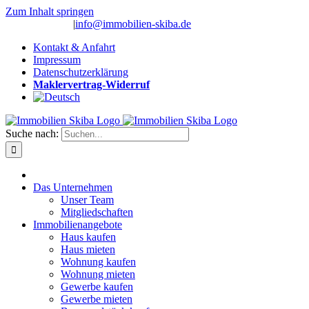
Zum Inhalt springen
(0 26 91) 10 80
|
info@immobilien-skiba.de
Kontakt & Anfahrt
Impressum
Datenschutzerklärung
Maklervertrag-Widerruf
Suche nach:
Das Unternehmen
Unser Team
Mitgliedschaften
Immobilienangebote
Haus kaufen
Haus mieten
Wohnung kaufen
Wohnung mieten
Gewerbe kaufen
Gewerbe mieten