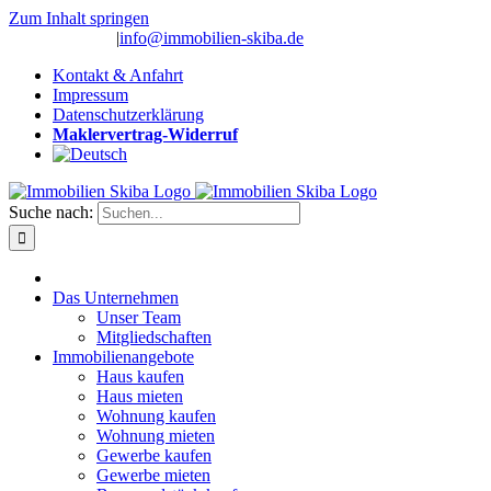
Zum Inhalt springen
(0 26 91) 10 80
|
info@immobilien-skiba.de
Kontakt & Anfahrt
Impressum
Datenschutzerklärung
Maklervertrag-Widerruf
Suche nach:
Das Unternehmen
Unser Team
Mitgliedschaften
Immobilienangebote
Haus kaufen
Haus mieten
Wohnung kaufen
Wohnung mieten
Gewerbe kaufen
Gewerbe mieten