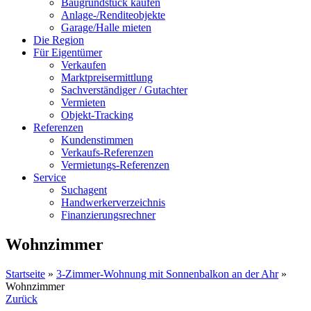
Baugrundstück kaufen
Anlage-/Renditeobjekte
Garage/Halle mieten
Die Region
Für Eigentümer
Verkaufen
Marktpreisermittlung
Sachverständiger / Gutachter
Vermieten
Objekt-Tracking
Referenzen
Kundenstimmen
Verkaufs-Referenzen
Vermietungs-Referenzen
Service
Suchagent
Handwerkerverzeichnis
Finanzierungsrechner
Wohnzimmer
Startseite
»
3-Zimmer-Wohnung mit Sonnenbalkon an der Ahr
»
Wohnzimmer
Zurück