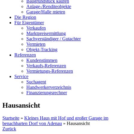
Baugrundstück kaufen
Anlage-/Renditeobjekte
Garage/Halle mieten
Die Region
Für Eigentümer
Verkaufen
Marktpreisermittlung
Sachverständiger / Gutachter
Vermieten
Objekt-Tracking
Referenzen
Kundenstimmen
Verkaufs-Referenzen
Vermietungs-Referenzen
Service
Suchagent
Handwerkerverzeichnis
Finanzierungsrechner
Hausansicht
Startseite
»
Kleines Haus mit Hof und großer Garage im
benachbarten Dorf von Adenau
»
Hausansicht
Zurück