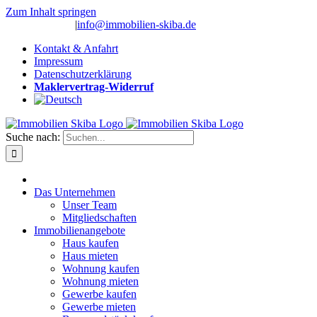
Zum Inhalt springen
(0 26 91) 10 80
|
info@immobilien-skiba.de
Kontakt & Anfahrt
Impressum
Datenschutzerklärung
Maklervertrag-Widerruf
Suche nach:
Das Unternehmen
Unser Team
Mitgliedschaften
Immobilienangebote
Haus kaufen
Haus mieten
Wohnung kaufen
Wohnung mieten
Gewerbe kaufen
Gewerbe mieten