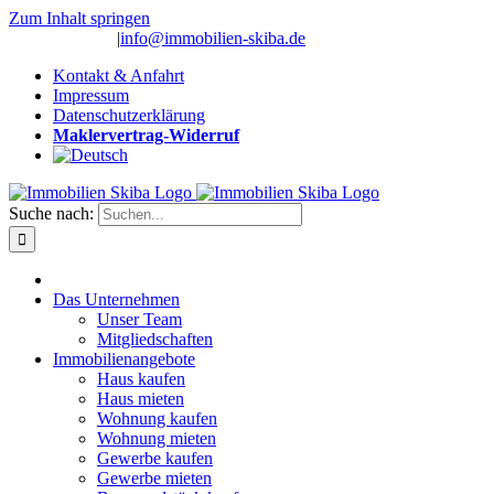
Zum Inhalt springen
(0 26 91) 10 80
|
info@immobilien-skiba.de
Kontakt & Anfahrt
Impressum
Datenschutzerklärung
Maklervertrag-Widerruf
Suche nach:
Das Unternehmen
Unser Team
Mitgliedschaften
Immobilienangebote
Haus kaufen
Haus mieten
Wohnung kaufen
Wohnung mieten
Gewerbe kaufen
Gewerbe mieten