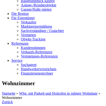
Baugrundstück kaufen
Anlage-/Renditeobjekte
Garage/Halle mieten
Die Region
Für Eigentümer
Verkaufen
Marktpreisermittlung
Sachverständiger / Gutachter
Vermieten
Objekt-Tracking
Referenzen
Kundenstimmen
Verkaufs-Referenzen
Vermietungs-Referenzen
Service
Suchagent
Handwerkerverzeichnis
Finanzierungsrechner
Wohnzimmer
Startseite
»
Whg. mit Parkett und Holzofen in ruhiger Wohnlage
»
Wohnzimmer
Zurück