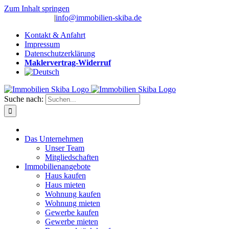
Zum Inhalt springen
(0 26 91) 10 80
|
info@immobilien-skiba.de
Kontakt & Anfahrt
Impressum
Datenschutzerklärung
Maklervertrag-Widerruf
Suche nach:
Das Unternehmen
Unser Team
Mitgliedschaften
Immobilienangebote
Haus kaufen
Haus mieten
Wohnung kaufen
Wohnung mieten
Gewerbe kaufen
Gewerbe mieten