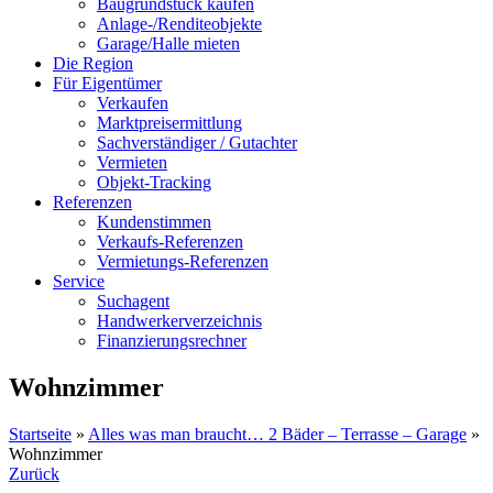
Baugrundstück kaufen
Anlage-/Renditeobjekte
Garage/Halle mieten
Die Region
Für Eigentümer
Verkaufen
Marktpreisermittlung
Sachverständiger / Gutachter
Vermieten
Objekt-Tracking
Referenzen
Kundenstimmen
Verkaufs-Referenzen
Vermietungs-Referenzen
Service
Suchagent
Handwerkerverzeichnis
Finanzierungsrechner
Wohnzimmer
Startseite
»
Alles was man braucht… 2 Bäder – Terrasse – Garage
»
Wohnzimmer
Zurück