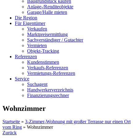
Baugrundstück kaufen
Anlage-/Renditeobjekte
Garage/Halle mieten
Die Region
Für Eigentümer
Verkaufen
Marktpreisermittlung
Sachverständiger / Gutachter
Vermieten
Objekt-Tracking
Referenzen
Kundenstimmen
Verkaufs-Referenzen
Vermietungs-Referenzen
Service
Suchagent
Handwerkerverzeichnis
Finanzierungsrechner
Wohnzimmer
Startseite
»
3-Zimmer-Wohnung mit großer Terrasse nur einen Ort
vom Ring
»
Wohnzimmer
Zurück