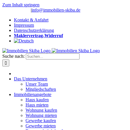
Zum Inhalt springen
(0 26 91) 10 80
|
info@immobilien-skiba.de
Kontakt & Anfahrt
Impressum
Datenschutzerklärung
Maklervertrag-Widerruf
Suche nach:
Das Unternehmen
Unser Team
Mitgliedschaften
Immobilienangebote
Haus kaufen
Haus mieten
Wohnung kaufen
Wohnung mieten
Gewerbe kaufen
Gewerbe mieten