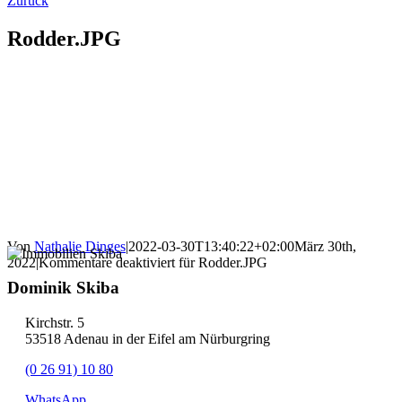
Zurück
Rodder.JPG
Von
Nathalie Dinges
|
2022-03-30T13:40:22+02:00
März 30th,
2022
|
Kommentare deaktiviert
für Rodder.JPG
Dominik Skiba
Kirchstr. 5
53518 Adenau in der Eifel am Nürburgring
(0 26 91) 10 80
WhatsApp