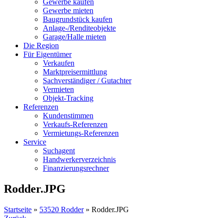
Gewerbe kaufen
Gewerbe mieten
Baugrundstück kaufen
Anlage-/Renditeobjekte
Garage/Halle mieten
Die Region
Für Eigentümer
Verkaufen
Marktpreisermittlung
Sachverständiger / Gutachter
Vermieten
Objekt-Tracking
Referenzen
Kundenstimmen
Verkaufs-Referenzen
Vermietungs-Referenzen
Service
Suchagent
Handwerkerverzeichnis
Finanzierungsrechner
Rodder.JPG
Startseite
»
53520 Rodder
»
Rodder.JPG