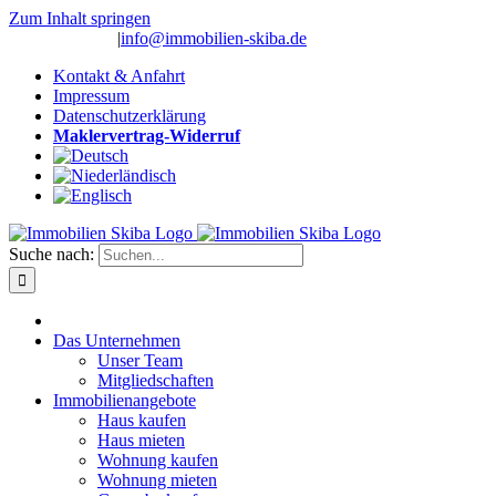
Zum Inhalt springen
(0 26 91) 10 80
|
info@immobilien-skiba.de
Kontakt & Anfahrt
Impressum
Datenschutzerklärung
Maklervertrag-Widerruf
Suche nach:
Das Unternehmen
Unser Team
Mitgliedschaften
Immobilienangebote
Haus kaufen
Haus mieten
Wohnung kaufen
Wohnung mieten