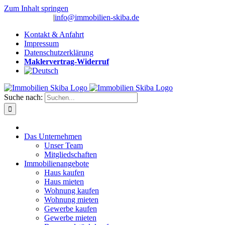
Zum Inhalt springen
(0 26 91) 10 80
|
info@immobilien-skiba.de
Kontakt & Anfahrt
Impressum
Datenschutzerklärung
Maklervertrag-Widerruf
Suche nach:
Das Unternehmen
Unser Team
Mitgliedschaften
Immobilienangebote
Haus kaufen
Haus mieten
Wohnung kaufen
Wohnung mieten
Gewerbe kaufen
Gewerbe mieten