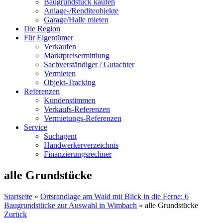
Baugrundstück kaufen
Anlage-/Renditeobjekte
Garage/Halle mieten
Die Region
Für Eigentümer
Verkaufen
Marktpreisermittlung
Sachverständiger / Gutachter
Vermieten
Objekt-Tracking
Referenzen
Kundenstimmen
Verkaufs-Referenzen
Vermietungs-Referenzen
Service
Suchagent
Handwerkerverzeichnis
Finanzierungsrechner
alle Grundstücke
Startseite
»
Ortsrandlage am Wald mit Blick in die Ferne: 6
Baugrundstücke zur Auswahl in Wimbach
»
alle Grundstücke
Zurück