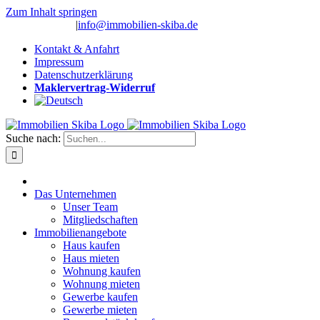
Zum Inhalt springen
(0 26 91) 10 80
|
info@immobilien-skiba.de
Kontakt & Anfahrt
Impressum
Datenschutzerklärung
Maklervertrag-Widerruf
Suche nach:
Das Unternehmen
Unser Team
Mitgliedschaften
Immobilienangebote
Haus kaufen
Haus mieten
Wohnung kaufen
Wohnung mieten
Gewerbe kaufen
Gewerbe mieten