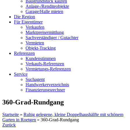
Baugrundstück kaufen
Anlage-/Renditeobjekte
Garage/Halle mieten
Die Region
Für Eigentümer
Verkaufen
Marktpreisermittlung
Sachverständiger / Gutachter
Vermieten
Objekt-Tracking
Referenzen
Kundenstimmen
Verkaufs-Referenzen
Vermietungs-Referenzen
Service
Suchagent
Handwerkerverzeichnis
Finanzierungsrechner
360-Grad-Rundgang
Startseite
»
Ruhig gelegene, kleine Doppelhaushälfte mit schönem
Garten in Roetgen
»
360-Grad-Rundgang
Zurück