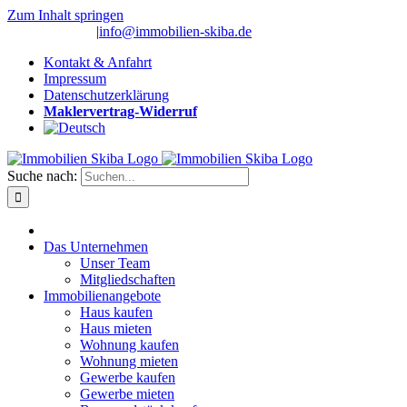
Zum Inhalt springen
(0 26 91) 10 80
|
info@immobilien-skiba.de
Kontakt & Anfahrt
Impressum
Datenschutzerklärung
Maklervertrag-Widerruf
Suche nach:
Das Unternehmen
Unser Team
Mitgliedschaften
Immobilienangebote
Haus kaufen
Haus mieten
Wohnung kaufen
Wohnung mieten
Gewerbe kaufen
Gewerbe mieten