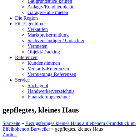
Baugrundstück kaufen
Anlage-/Renditeobjekte
Garage/Halle mieten
Die Region
Für Eigentümer
Verkaufen
Marktpreisermittlung
Sachverständiger / Gutachter
Vermieten
Objekt-Tracking
Referenzen
Kundenstimmen
Verkaufs-Referenzen
Vermietungs-Referenzen
Service
Suchagent
Handwerkerverzeichnis
Finanzierungsrechner
gepflegtes, kleines Haus
Startseite
»
Bezugsfertiges kleines Haus auf ebenem Grundstück im
Eifelhöhenort Barweiler
»
gepflegtes, kleines Haus
Zurück