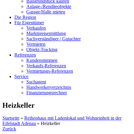
Baugrundstück kaufen
Anlage-/Renditeobjekte
Garage/Halle mieten
Die Region
Für Eigentümer
Verkaufen
Marktpreisermittlung
Sachverständiger / Gutachter
Vermieten
Objekt-Tracking
Referenzen
Kundenstimmen
Verkaufs-Referenzen
Vermietungs-Referenzen
Service
Suchagent
Handwerkerverzeichnis
Finanzierungsrechner
Heizkeller
Startseite
»
Reihenhaus mit Ladenlokal und Wohneinheit in der
Eifelstadt Adenau
»
Heizkeller
Zurück