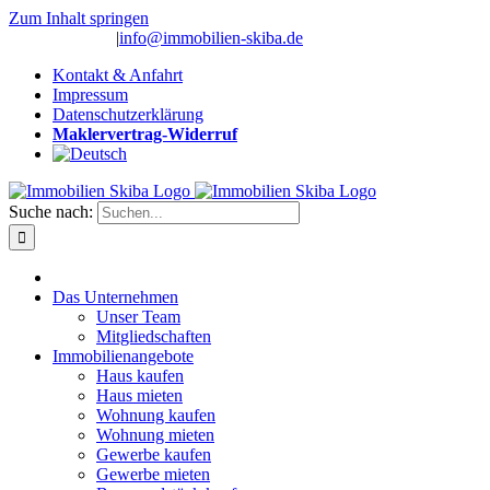
Zum Inhalt springen
(0 26 91) 10 80
|
info@immobilien-skiba.de
Kontakt & Anfahrt
Impressum
Datenschutzerklärung
Maklervertrag-Widerruf
Suche nach:
Das Unternehmen
Unser Team
Mitgliedschaften
Immobilienangebote
Haus kaufen
Haus mieten
Wohnung kaufen
Wohnung mieten
Gewerbe kaufen
Gewerbe mieten