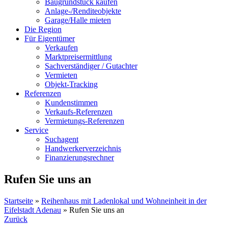
Baugrundstück kaufen
Anlage-/Renditeobjekte
Garage/Halle mieten
Die Region
Für Eigentümer
Verkaufen
Marktpreisermittlung
Sachverständiger / Gutachter
Vermieten
Objekt-Tracking
Referenzen
Kundenstimmen
Verkaufs-Referenzen
Vermietungs-Referenzen
Service
Suchagent
Handwerkerverzeichnis
Finanzierungsrechner
Rufen Sie uns an
Startseite
»
Reihenhaus mit Ladenlokal und Wohneinheit in der
Eifelstadt Adenau
»
Rufen Sie uns an
Zurück