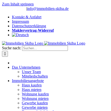
Zum Inhalt springen
(0 26 91) 10 80
|
info@immobilien-skiba.de
Kontakt & Anfahrt
Impressum
Datenschutzerklärung
Maklervertrag-Widerruf
Suche nach:
Das Unternehmen
Unser Team
Mitgliedschaften
Immobilienangebote
Haus kaufen
Haus mieten
Wohnung kaufen
Wohnung mieten
Gewerbe kaufen
Gewerbe mieten